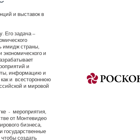
нций и выставок в
у. Его задача –
омического
ь имидж страны,
и экономического и
разрабатывает
роприятий и
еты, информацию и
 как и всестороннюю
оссийской и мировой
тке - мероприятия,
стве от Монтевидео
ирового бизнеса,
и государственные
 чтобы создать